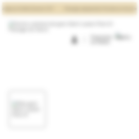
Panneau de gestion des cookies
ues et Cafés Ouverts 7J/7
Passage typiquement Parisien en face de Saint-
Programme
de fidélité