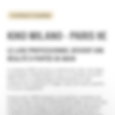
Cosmétiques & maquillage
KIKO MILANO - PARIS 9E
LE LUXE PROFESSIONNEL DEVIENT UNE
RÉALITÉ À PORTÉE DE MAIN
La marque KIKO naît de la volonté de créer une ligne
cosmétique indépendante avec un concept innovant.
KIKO offre un maquillage professionnel et des
produits de traitement visage-corps de haute qualité,
à un prix compétitif.
D’autre part, KIKO propose une gamme complète de
produits dans tous les domaines du make up et du skin
care (soin de la peau), en accord avec les dernières
tendances de la mode et du marché, visant ainsi à